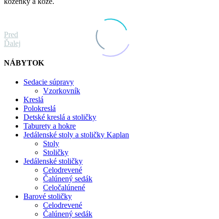
koženky a kože.
Pred
Ďalej
NÁBYTOK
Sedacie súpravy
Vzorkovník
Kreslá
Polokreslá
Detské kreslá a stoličky
Taburety a hokre
Jedálenské stoly a stoličky Kaplan
Stoly
Stoličky
Jedálenské stoličky
Celodrevené
Čalúnený sedák
Celočalúnené
Barové stoličky
Celodrevené
Čalúnený sedák