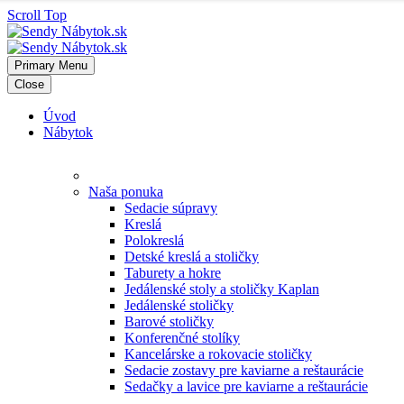
Scroll Top
Primary Menu
Close
Úvod
Nábytok
Naša ponuka
Sedacie súpravy
Kreslá
Polokreslá
Detské kreslá a stoličky
Taburety a hokre
Jedálenské stoly a stoličky Kaplan
Jedálenské stoličky
Barové stoličky
Konferenčné stolíky
Kancelárske a rokovacie stoličky
Sedacie zostavy pre kaviarne a reštaurácie
Sedačky a lavice pre kaviarne a reštaurácie