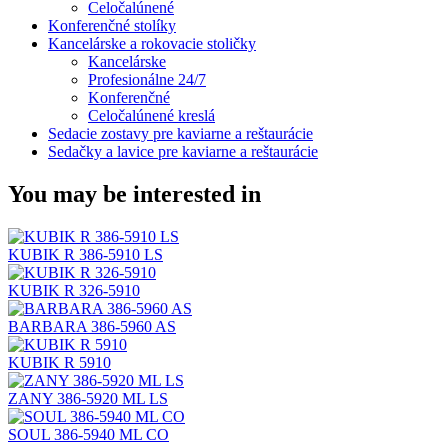
Celočalúnené
Konferenčné stolíky
Kancelárske a rokovacie stoličky
Kancelárske
Profesionálne 24/7
Konferenčné
Celočalúnené kreslá
Sedacie zostavy pre kaviarne a reštaurácie
Sedačky a lavice pre kaviarne a reštaurácie
You may be interested in
KUBIK R 386-5910 LS
KUBIK R 326-5910
BARBARA 386-5960 AS
KUBIK R 5910
ZANY 386-5920 ML LS
SOUL 386-5940 ML CO