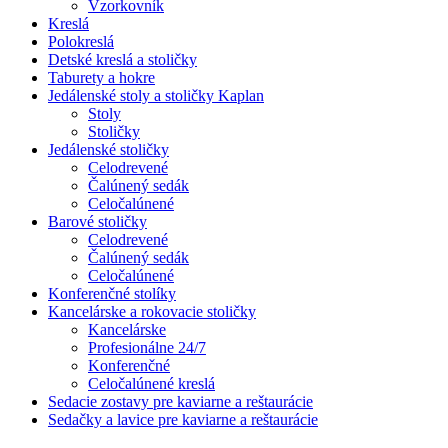
Vzorkovník
Kreslá
Polokreslá
Detské kreslá a stoličky
Taburety a hokre
Jedálenské stoly a stoličky Kaplan
Stoly
Stoličky
Jedálenské stoličky
Celodrevené
Čalúnený sedák
Celočalúnené
Barové stoličky
Celodrevené
Čalúnený sedák
Celočalúnené
Konferenčné stolíky
Kancelárske a rokovacie stoličky
Kancelárske
Profesionálne 24/7
Konferenčné
Celočalúnené kreslá
Sedacie zostavy pre kaviarne a reštaurácie
Sedačky a lavice pre kaviarne a reštaurácie