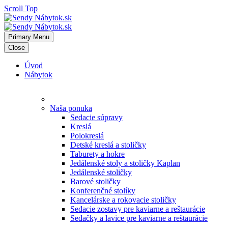
Scroll Top
Primary Menu
Close
Úvod
Nábytok
Naša ponuka
Sedacie súpravy
Kreslá
Polokreslá
Detské kreslá a stoličky
Taburety a hokre
Jedálenské stoly a stoličky Kaplan
Jedálenské stoličky
Barové stoličky
Konferenčné stolíky
Kancelárske a rokovacie stoličky
Sedacie zostavy pre kaviarne a reštaurácie
Sedačky a lavice pre kaviarne a reštaurácie