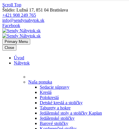
Scroll Top
Štúdio: Lužná 17, 851 04 Bratislava
+421 908 249 765
info@sendynabytok.sk
Facebook
Primary Menu
Close
Úvod
Nábytok
Naša ponuka
Sedacie súpravy
Kreslá
Polokreslá
Detské kreslá a stoličky
Taburety a hokre
Jedálenské stoly a stoličky Kaplan
Jedálenské stoličky
Barové stoličky
Konferenčné stolíky