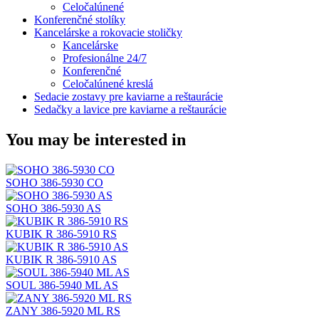
Celočalúnené
Konferenčné stolíky
Kancelárske a rokovacie stoličky
Kancelárske
Profesionálne 24/7
Konferenčné
Celočalúnené kreslá
Sedacie zostavy pre kaviarne a reštaurácie
Sedačky a lavice pre kaviarne a reštaurácie
You may be interested in
SOHO 386-5930 CO
SOHO 386-5930 AS
KUBIK R 386-5910 RS
KUBIK R 386-5910 AS
SOUL 386-5940 ML AS
ZANY 386-5920 ML RS