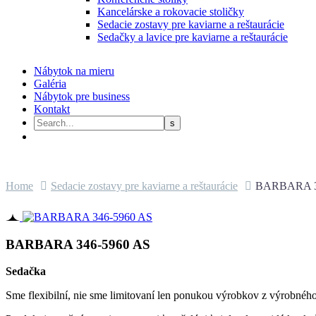
Kancelárske a rokovacie stoličky
Sedacie zostavy pre kaviarne a reštaurácie
Sedačky a lavice pre kaviarne a reštaurácie
Nábytok na mieru
Galéria
Nábytok pre business
Kontakt
Home
Sedacie zostavy pre kaviarne a reštaurácie
BARBARA 3
BARBARA 346-5960 AS
Sedačka
Sme flexibilní, nie sme limitovaní len ponukou výrobkov z výrobnéh