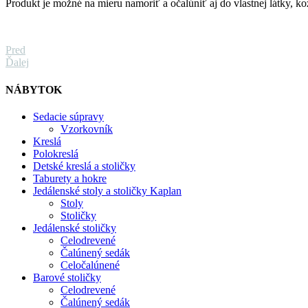
Produkt je možné na mieru namoriť a očalúniť aj do vlastnej látky, k
Pred
Ďalej
NÁBYTOK
Sedacie súpravy
Vzorkovník
Kreslá
Polokreslá
Detské kreslá a stoličky
Taburety a hokre
Jedálenské stoly a stoličky Kaplan
Stoly
Stoličky
Jedálenské stoličky
Celodrevené
Čalúnený sedák
Celočalúnené
Barové stoličky
Celodrevené
Čalúnený sedák