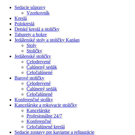
Sedacie súpravy
Vzorkovník
Kreslá
Polokreslá
Detské kreslá a stoličky
Taburety a hokre
Jedálenské stoly a stoličky Kaplan
Stoly
Stoličky
Jedálenské stoličky
Celodrevené
Čalúnený sedák
Celočalúnené
Barové stoličky
Celodrevené
Čalúnený sedák
Celočalúnené
Konferenčné stolíky
Kancelárske a rokovacie stoličky
Kancelárske
Profesionálne 24/7
Konferenčné
Celočalúnené kreslá
Sedacie zostavy pre kaviarne a reštaurácie