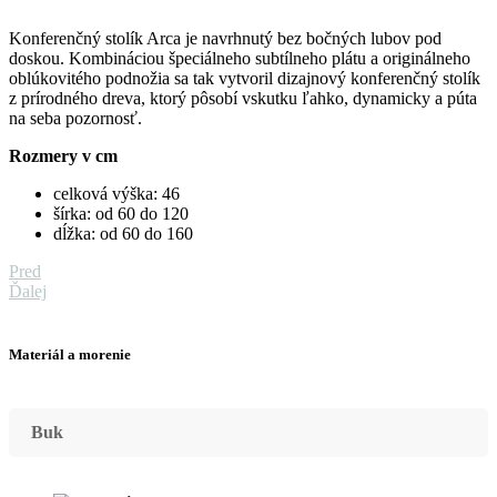
Konferenčný stolík Arca je navrhnutý bez bočných lubov pod
doskou. Kombináciou špeciálneho subtílneho plátu a originálneho
oblúkovitého podnožia sa tak vytvoril dizajnový konferenčný stolík
z prírodného dreva, ktorý pôsobí vskutku ľahko, dynamicky a púta
na seba pozornosť.
Rozmery v cm
celková výška: 46
šírka: od 60 do 120
dĺžka: od 60 do 160
Pred
Ďalej
Materiál a morenie
Buk