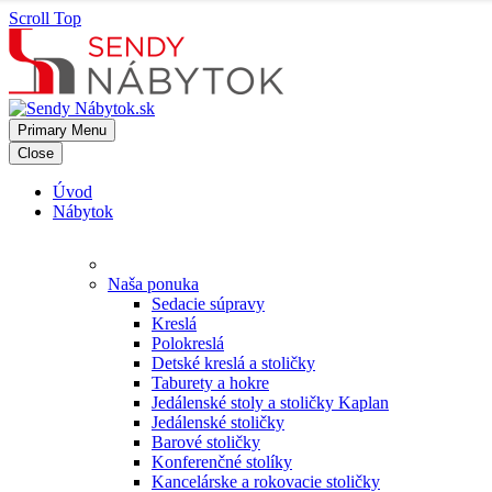
Scroll Top
Primary Menu
Close
Úvod
Nábytok
Naša ponuka
Sedacie súpravy
Kreslá
Polokreslá
Detské kreslá a stoličky
Taburety a hokre
Jedálenské stoly a stoličky Kaplan
Jedálenské stoličky
Barové stoličky
Konferenčné stolíky
Kancelárske a rokovacie stoličky