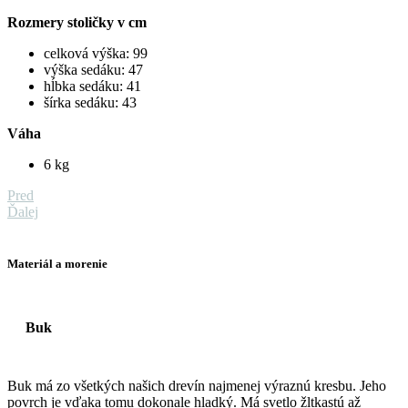
Rozmery stoličky v cm
celková výška: 99
výška sedáku: 47
hĺbka sedáku: 41
šírka sedáku: 43
Váha
6 kg
Pred
Ďalej
Materiál a morenie
Buk
Buk má zo všetkých našich drevín najmenej výraznú kresbu. Jeho
povrch je vďaka tomu dokonale hladký. Má svetlo žltkastú až