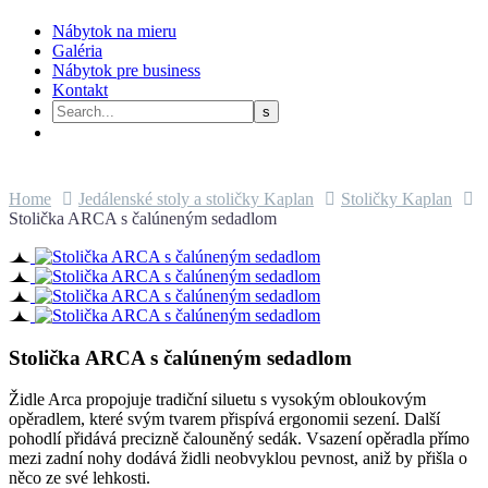
Nábytok na mieru
Galéria
Nábytok pre business
Kontakt
Home
Jedálenské stoly a stoličky Kaplan
Stoličky Kaplan
Stolička ARCA s čalúneným sedadlom
Stolička ARCA s čalúneným sedadlom
Židle Arca propojuje tradiční siluetu s vysokým obloukovým
opěradlem, které svým tvarem přispívá ergonomii sezení. Další
pohodlí přidává precizně čalouněný sedák. Vsazení opěradla přímo
mezi zadní nohy dodává židli neobvyklou pevnost, aniž by přišla o
něco ze své lehkosti.