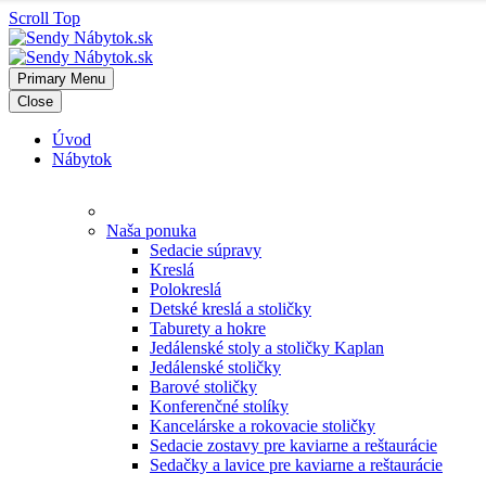
Scroll Top
Primary Menu
Close
Úvod
Nábytok
Naša ponuka
Sedacie súpravy
Kreslá
Polokreslá
Detské kreslá a stoličky
Taburety a hokre
Jedálenské stoly a stoličky Kaplan
Jedálenské stoličky
Barové stoličky
Konferenčné stolíky
Kancelárske a rokovacie stoličky
Sedacie zostavy pre kaviarne a reštaurácie
Sedačky a lavice pre kaviarne a reštaurácie