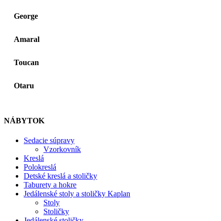
George
Amaral
Toucan
Otaru
NÁBYTOK
Sedacie súpravy
Vzorkovník
Kreslá
Polokreslá
Detské kreslá a stoličky
Taburety a hokre
Jedálenské stoly a stoličky Kaplan
Stoly
Stoličky
Jedálenské stoličky