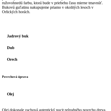
ružovohnedú farbu, ktorá bude v priebehu času mierne tmavnúť.
Bukovú guľatinu nakupujeme priamo v okolitých lesoch v
Orlických horách.
Jadrový buk
Dub
Orech
Povrchová úprava
Olej
Olej dokonale zachová autentický pocit prírodného povrchu dreva.