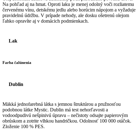
Na pohľad aj na hmat. Oproti laku je menej odolný voči rozliatemu
červenému vínu, detskému jedlu alebo horúcim nápojom a vyžaduje
pravidelnú údržbu. V prípade nehody, ale dosku ošetrenú olejom
ľahko opravíte aj v domácich podmienkach.
Lak
Farba čalúnenia
Dublin
Mäkká jednofarebná látka s jemnou štruktúrou a pružnosťou
podobnou látke Mystic. Dublin má test nehorľavosti a
vodoodpudivú nešpinivú úpravu – nečistoty odsajte papierovým
obrúskom a zotrite vlhkou handričkou. Odolnosť 100 000 otáčok.
Zloženie 100 % PES.