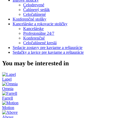
Barové stoličky
Celodrevené
Čalúnený sedák
Celočalúnené
Konferenčné stolíky
Kancelárske a rokovacie stoličky
Kancelárske
Profesionálne 24/7
Konferenčné
Celočalúnené kreslá
Sedacie zostavy pre kaviarne a reštaurácie
Sedačky a lavice pre kaviarne a reštaurácie
You may be interested in
Lapel
Omnia
Farrell
Motion
Above