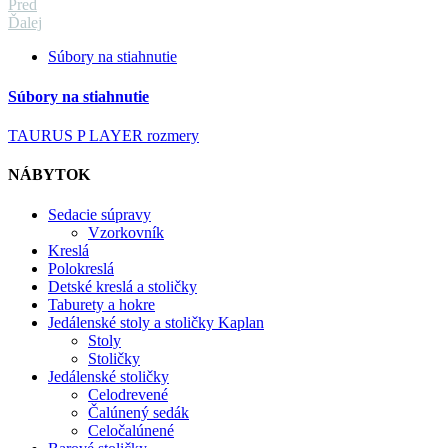
Pred
Ďalej
Súbory na stiahnutie
Súbory na stiahnutie
TAURUS P LAYER rozmery
NÁBYTOK
Sedacie súpravy
Vzorkovník
Kreslá
Polokreslá
Detské kreslá a stoličky
Taburety a hokre
Jedálenské stoly a stoličky Kaplan
Stoly
Stoličky
Jedálenské stoličky
Celodrevené
Čalúnený sedák
Celočalúnené