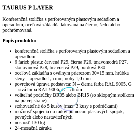
TAURUS P LAYER
Konferenčná stolička s perforovaným plastovým sedadlom a
operadlom, oceľová základňa lakovaná na čierno, šedo alebo
pochrómovaná.
Popis produktu:
konferenčná stolička s perforovaným plastovým sedadlom a
operadlom
6 farieb plastu: červená P25, čierna P26, tmavomodrá P27,
slonovinová P28, tmavosivá P29, bordová P30
oceľová základňa s oválnym prierezom 30×15 mm, hrúbka
steny – operadlo 1,5 mm, nohy 1,0 mm
povrchová úprava podstavca: N – čierna farba RAL 9005, G
– sivá farba RAL 9006, C – chróm
voliteľné podrúčky BR05 alebo BR15 (so sklopným stolíkom
na pravej strane)
stohovateľné do 5 kusov (max. 3 kusy s podrúčkami)
možnosť spojenia do radov pomocou plastových spojok,
pevných alebo nastaviteľných
nosnosť 130 kg
24-mesačná záruka