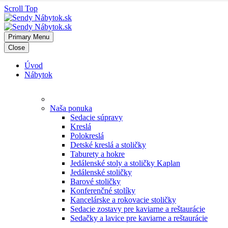
Scroll Top
Primary Menu
Close
Úvod
Nábytok
Naša ponuka
Sedacie súpravy
Kreslá
Polokreslá
Detské kreslá a stoličky
Taburety a hokre
Jedálenské stoly a stoličky Kaplan
Jedálenské stoličky
Barové stoličky
Konferenčné stolíky
Kancelárske a rokovacie stoličky
Sedacie zostavy pre kaviarne a reštaurácie
Sedačky a lavice pre kaviarne a reštaurácie