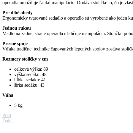
operadla umožňuje ľahkú manipuláciu. Dodáva stoličke to, čo je vlastn
Pre dlhé obedy
Ergonomicky tvarované sedadlo a operadlo sú vyrobené ako jeden kus 
Jednou rukou
Madlo na zadnej strane operadla uľahčuje manipuláciu. Stoličku poh
Presné spoje
Vďaka tradičnej technike čapovaných lepených spojov zostáva stolič
Rozmery stoličky v cm
celková výška: 89
výška sedáku: 48
hĺbka sedáku: 41
šírka sedáku: 43
Váha
5 kg
Pred
Ďalej