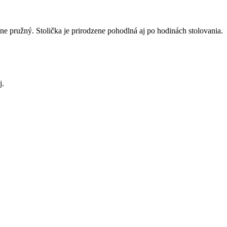
e pružný. Stolička je prirodzene pohodlná aj po hodinách stolovania.
j.