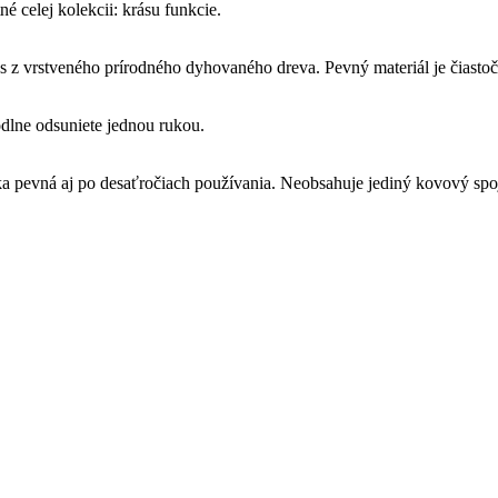
é celej kolekcii: krásu funkcie.
z vrstveného prírodného dyhovaného dreva. Pevný materiál je čiastočn
odlne odsuniete jednou rukou.
ka pevná aj po desaťročiach používania. Neobsahuje jediný kovový spo