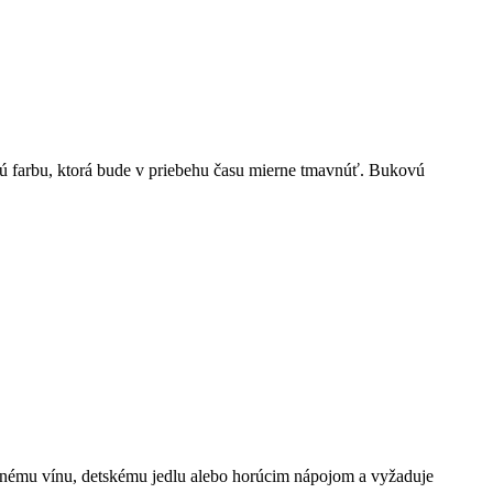
ú farbu, ktorá bude v priebehu času mierne tmavnúť. Bukovú
venému vínu, detskému jedlu alebo horúcim nápojom a vyžaduje