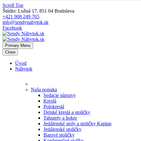
Scroll Top
Štúdio: Lužná 17, 851 04 Bratislava
+421 908 249 765
info@sendynabytok.sk
Facebook
Primary Menu
Close
Úvod
Nábytok
Naša ponuka
Sedacie súpravy
Kreslá
Polokreslá
Detské kreslá a stoličky
Taburety a hokre
Jedálenské stoly a stoličky Kaplan
Jedálenské stoličky
Barové stoličky
Konferenčné stolíky