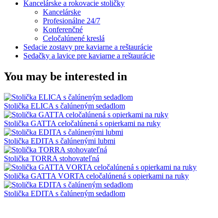
Kancelárske a rokovacie stoličky
Kancelárske
Profesionálne 24/7
Konferenčné
Celočalúnené kreslá
Sedacie zostavy pre kaviarne a reštaurácie
Sedačky a lavice pre kaviarne a reštaurácie
You may be interested in
Stolička ELICA s čalúneným sedadlom
Stolička GATTA celočalúnená s opierkami na ruky
Stolička EDITA s čalúnenými lubmi
Stolička TORRA stohovateľná
Stolička GATTA VORTA celočalúnená s opierkami na ruky
Stolička EDITA s čalúneným sedadlom