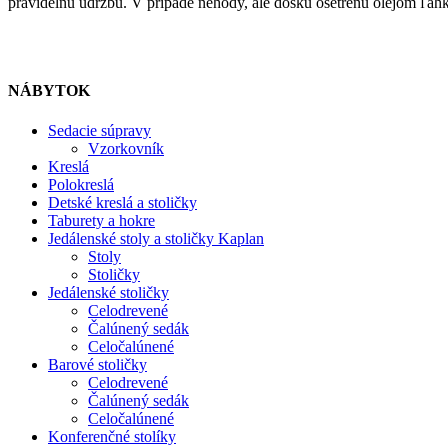
pravidelnú údržbu. V prípade nehody, ale dosku ošetrenú olejom ľah
NÁBYTOK
Sedacie súpravy
Vzorkovník
Kreslá
Polokreslá
Detské kreslá a stoličky
Taburety a hokre
Jedálenské stoly a stoličky Kaplan
Stoly
Stoličky
Jedálenské stoličky
Celodrevené
Čalúnený sedák
Celočalúnené
Barové stoličky
Celodrevené
Čalúnený sedák
Celočalúnené
Konferenčné stolíky