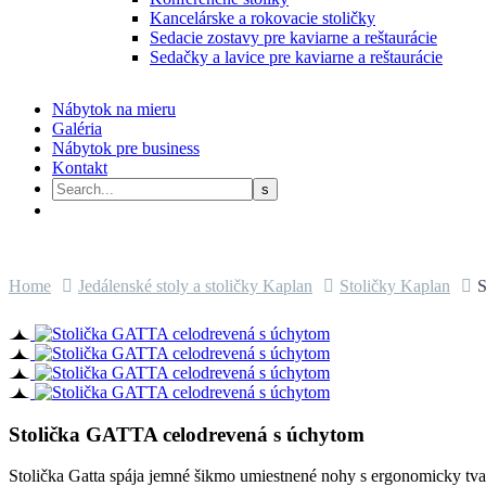
Kancelárske a rokovacie stoličky
Sedacie zostavy pre kaviarne a reštaurácie
Sedačky a lavice pre kaviarne a reštaurácie
Nábytok na mieru
Galéria
Nábytok pre business
Kontakt
Home
Jedálenské stoly a stoličky Kaplan
Stoličky Kaplan
S
Stolička GATTA celodrevená s úchytom
Stolička Gatta spája jemné šikmo umiestnené nohy s ergonomicky tva