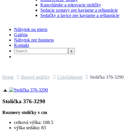
Kancelárske a rokovacie stoličky
Sedacie zostavy pre kaviarne a reštaurácie
Sedačky a lavice pre kaviarne a reštaurácie
Nábytok na mieru
Galéria
Nábytok pre business
Kontakt
Home
Barové stoličky
Celočalúnené
Stolička 376-3290
Stolička 376-3290
Rozmery stoličky v cm
celková výška: 108.5
výška sedáku: 83