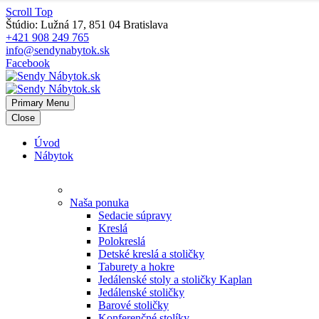
Scroll Top
Štúdio: Lužná 17, 851 04 Bratislava
+421 908 249 765
info@sendynabytok.sk
Facebook
Primary Menu
Close
Úvod
Nábytok
Naša ponuka
Sedacie súpravy
Kreslá
Polokreslá
Detské kreslá a stoličky
Taburety a hokre
Jedálenské stoly a stoličky Kaplan
Jedálenské stoličky
Barové stoličky
Konferenčné stolíky