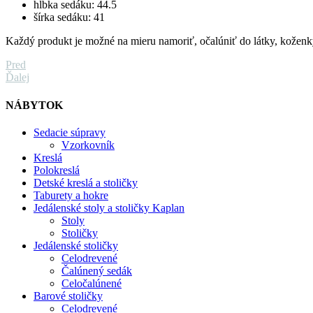
hĺbka sedáku: 44.5
šírka sedáku: 41
Každý produkt je možné na mieru namoriť, očalúniť do látky, koženk
Pred
Ďalej
NÁBYTOK
Sedacie súpravy
Vzorkovník
Kreslá
Polokreslá
Detské kreslá a stoličky
Taburety a hokre
Jedálenské stoly a stoličky Kaplan
Stoly
Stoličky
Jedálenské stoličky
Celodrevené
Čalúnený sedák
Celočalúnené
Barové stoličky
Celodrevené