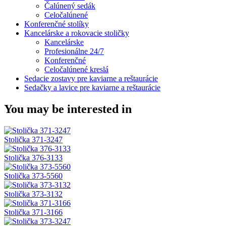
Čalúnený sedák
Celočalúnené
Konferenčné stolíky
Kancelárske a rokovacie stoličky
Kancelárske
Profesionálne 24/7
Konferenčné
Celočalúnené kreslá
Sedacie zostavy pre kaviarne a reštaurácie
Sedačky a lavice pre kaviarne a reštaurácie
You may be interested in
Stolička 371-3247
Stolička 376-3133
Stolička 373-5560
Stolička 373-3132
Stolička 371-3166