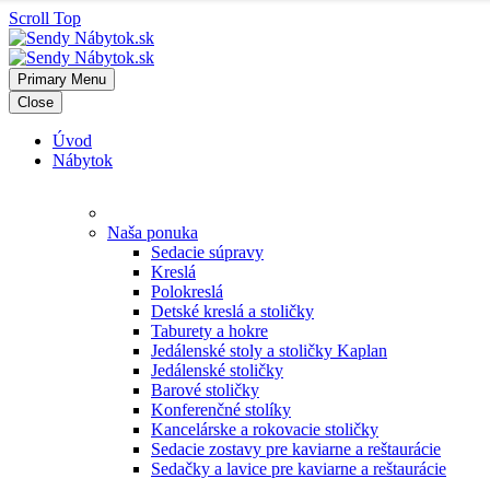
Scroll Top
Primary Menu
Close
Úvod
Nábytok
Naša ponuka
Sedacie súpravy
Kreslá
Polokreslá
Detské kreslá a stoličky
Taburety a hokre
Jedálenské stoly a stoličky Kaplan
Jedálenské stoličky
Barové stoličky
Konferenčné stolíky
Kancelárske a rokovacie stoličky
Sedacie zostavy pre kaviarne a reštaurácie
Sedačky a lavice pre kaviarne a reštaurácie