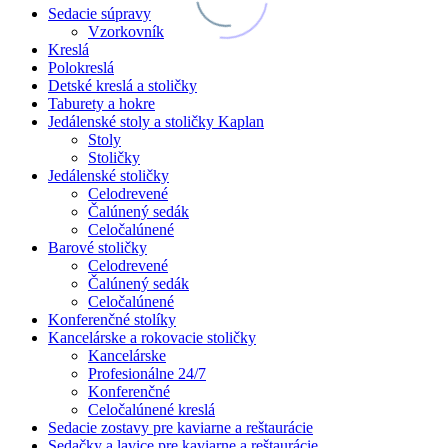
Sedacie súpravy
Vzorkovník
Kreslá
Polokreslá
Detské kreslá a stoličky
Taburety a hokre
Jedálenské stoly a stoličky Kaplan
Stoly
Stoličky
Jedálenské stoličky
Celodrevené
Čalúnený sedák
Celočalúnené
Barové stoličky
Celodrevené
Čalúnený sedák
Celočalúnené
Konferenčné stolíky
Kancelárske a rokovacie stoličky
Kancelárske
Profesionálne 24/7
Konferenčné
Celočalúnené kreslá
Sedacie zostavy pre kaviarne a reštaurácie
Sedačky a lavice pre kaviarne a reštaurácie