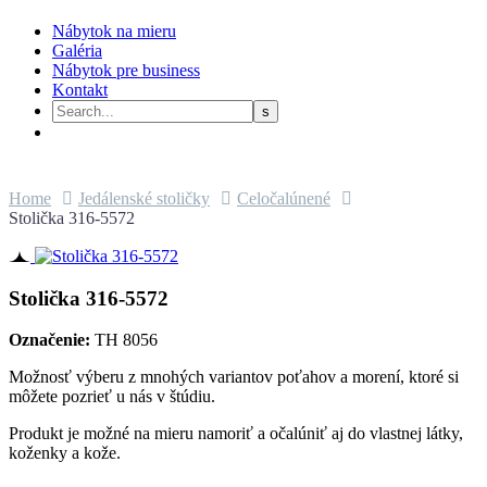
Nábytok na mieru
Galéria
Nábytok pre business
Kontakt
Home
Jedálenské stoličky
Celočalúnené
Stolička 316-5572
Stolička 316-5572
Označenie:
TH 8056
Možnosť výberu z mnohých variantov poťahov a morení, ktoré si
môžete pozrieť u nás v štúdiu.
Produkt je možné na mieru namoriť a očalúniť aj do vlastnej látky,
koženky a kože.