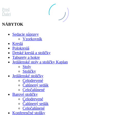
Pred
Ďalej
NÁBYTOK
Sedacie súpravy
Vzorkovník
Kreslá
Polokreslá
Detské kreslá a stoličky
Taburety a hokre
Jedálenské stoly a stoličky Kaplan
Stoly
Stoličky
Jedálenské stoličky
Celodrevené
Čalúnený sedák
Celočalúnené
Barové stoličky
Celodrevené
Čalúnený sedák
Celočalúnené
Konferenčné stolíky