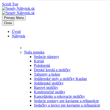
Scroll Top
Primary Menu
Close
Úvod
Nábytok
Naša ponuka
Sedacie súpravy
Kreslá
Polokreslá
Detské kreslá a stoličky
Taburety a hokre
Jedálenské stoly a stoličky Kaplan
Jedálenské stoličky
Barové stoličky
Konferenčné stolíky
Kancelárske a rokovacie stoličky
Sedacie zostavy pre kaviarne a reštaurácie
Sedačky a lavice pre kaviarne a reštaurácie