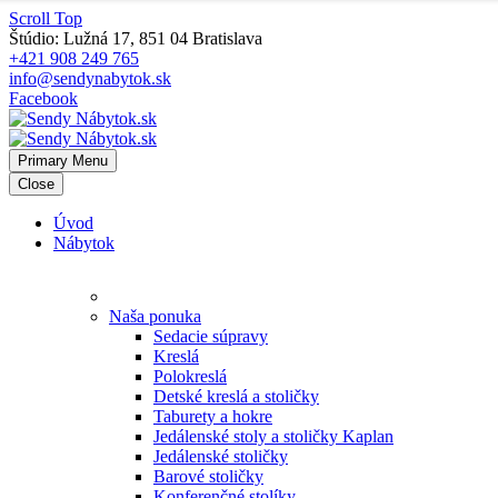
Scroll Top
Štúdio: Lužná 17, 851 04 Bratislava
+421 908 249 765
info@sendynabytok.sk
Facebook
Primary Menu
Close
Úvod
Nábytok
Naša ponuka
Sedacie súpravy
Kreslá
Polokreslá
Detské kreslá a stoličky
Taburety a hokre
Jedálenské stoly a stoličky Kaplan
Jedálenské stoličky
Barové stoličky
Konferenčné stolíky