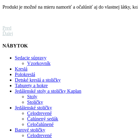
Produkt je možné na mieru namoriť a očalúniť aj do vlastnej látky, k
Pred
Ďalej
NÁBYTOK
Sedacie súpravy
Vzorkovník
Kreslá
Polokreslá
Detské kreslá a stoličky
Taburety a hokre
Jedálenské stoly a stoličky Kaplan
Stoly
Stoličky
Jedálenské stoličky
Celodrevené
Čalúnený sedák
Celočalúnené
Barové stoličky
Celodrevené