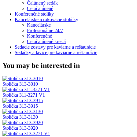
Čalúnený sedák
Celočalúnené
Konferenčné stolíky
Kancelárske a rokovacie stoličky
Kancelárske
Profesionálne 24/7
Konferenčné
Celočalúnené kreslá
Sedacie zostavy pre kaviarne a reštaurácie
Sedačky a lavice pre kaviarne a reštaurácie
You may be interested in
Stolička 313-3010
Stolička 311-3271 V1
Stolička 313-3915
Stolička 313-3130
Stolička 313-3920