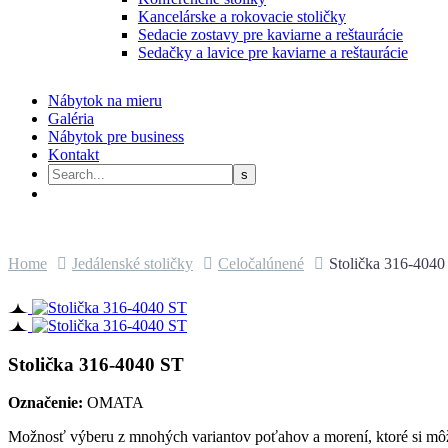
Kancelárske a rokovacie stoličky
Sedacie zostavy pre kaviarne a reštaurácie
Sedačky a lavice pre kaviarne a reštaurácie
Nábytok na mieru
Galéria
Nábytok pre business
Kontakt
Home
Jedálenské stoličky
Celočalúnené
Stolička 316-4040
Stolička 316-4040 ST
Označenie:
OMATA
Možnosť výberu z mnohých variantov poťahov a morení, ktoré si môže