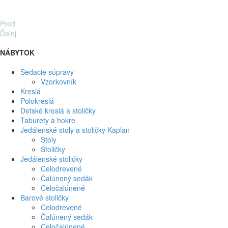
Pred
Ďalej
NÁBYTOK
Sedacie súpravy
Vzorkovník
Kreslá
Polokreslá
Detské kreslá a stoličky
Taburety a hokre
Jedálenské stoly a stoličky Kaplan
Stoly
Stoličky
Jedálenské stoličky
Celodrevené
Čalúnený sedák
Celočalúnené
Barové stoličky
Celodrevené
Čalúnený sedák
Celočalúnené