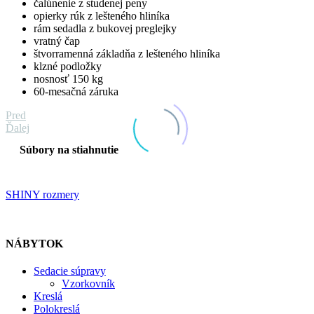
čalúnenie z studenej peny
opierky rúk z lešteného hliníka
rám sedadla z bukovej preglejky
vratný čap
štvorramenná základňa z lešteného hliníka
klzné podložky
nosnosť 150 kg
60-mesačná záruka
Pred
Ďalej
Súbory na stiahnutie
SHINY rozmery
NÁBYTOK
Sedacie súpravy
Vzorkovník
Kreslá
Polokreslá