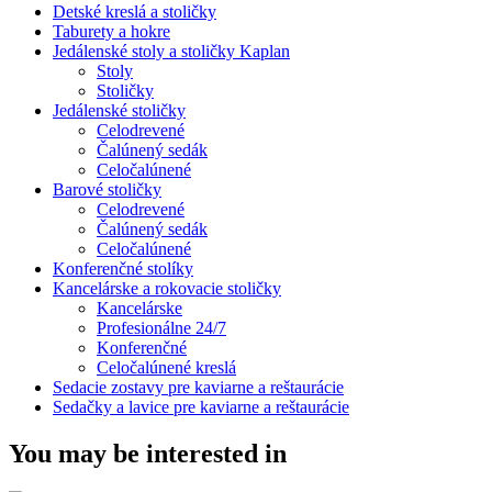
Detské kreslá a stoličky
Taburety a hokre
Jedálenské stoly a stoličky Kaplan
Stoly
Stoličky
Jedálenské stoličky
Celodrevené
Čalúnený sedák
Celočalúnené
Barové stoličky
Celodrevené
Čalúnený sedák
Celočalúnené
Konferenčné stolíky
Kancelárske a rokovacie stoličky
Kancelárske
Profesionálne 24/7
Konferenčné
Celočalúnené kreslá
Sedacie zostavy pre kaviarne a reštaurácie
Sedačky a lavice pre kaviarne a reštaurácie
You may be interested in