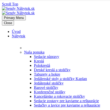
Scroll Top
Primary Menu
Close
Úvod
Nábytok
Naša ponuka
Sedacie súpravy
Kreslá
Polokreslá
Detské kreslá a stoličky
Taburety a hokre
Jedálenské stoly a stoličky Kaplan
Jedálenské stoličky
Barové stoličky
Konferenčné stolíky
Kancelárske a rokovacie stoličky
Sedacie zostavy pre kaviarne a reštaurácie
Sedačky a lavice pre kaviarne a reštaurácie