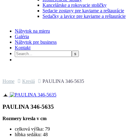
Kancelárske a rokovacie stoličky
Sedacie zostavy pre kaviarne a reštaurácie
Sedačky a lavice pre kaviarne a reštaurácie
Nábytok na mieru
Galéria
Nábytok pre business
Kontakt
Home
Kreslá
PAULINA 346-5635
PAULINA 346-5635
Rozmery kresla v cm
celková výška: 79
hĺbka sedáku: 48