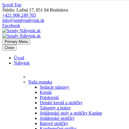
Scroll Top
Štúdio: Lužná 17, 851 04 Bratislava
+421 908 249 765
info@sendynabytok.sk
Facebook
Primary Menu
Close
Úvod
Nábytok
Naša ponuka
Sedacie súpravy
Kreslá
Polokreslá
Detské kreslá a stoličky
Taburety a hokre
Jedálenské stoly a stoličky Kaplan
Jedálenské stoličky
Barové stoličky
Konferenčné stolíky