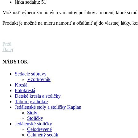
šírka sedáku: 51
Možnosť výberu z mnohých variantov poťahov a morení, ktoré si môže
Produkt je možné na mieru namoriť a očalúniť aj do vlastnej látky, k
Pred
Ďalej
NÁBYTOK
Sedacie súpravy
Vzorkovník
Kreslá
Polokreslá
Detské kreslá a stoličky
Taburety a hokre
Jedálenské stoly a stoličky Kaplan
Stoly
Stoličky
Jedálenské stoličky
Celodrevené
Čalúnený sedák