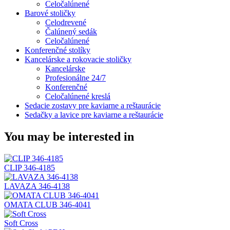
Celočalúnené
Barové stoličky
Celodrevené
Čalúnený sedák
Celočalúnené
Konferenčné stolíky
Kancelárske a rokovacie stoličky
Kancelárske
Profesionálne 24/7
Konferenčné
Celočalúnené kreslá
Sedacie zostavy pre kaviarne a reštaurácie
Sedačky a lavice pre kaviarne a reštaurácie
You may be interested in
CLIP 346-4185
LAVAZA 346-4138
OMATA CLUB 346-4041
Soft Cross