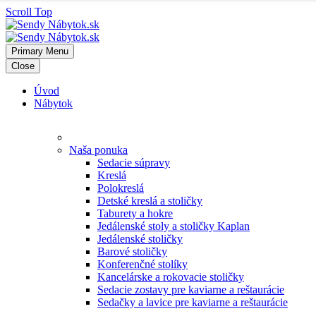
Scroll Top
Primary Menu
Close
Úvod
Nábytok
Naša ponuka
Sedacie súpravy
Kreslá
Polokreslá
Detské kreslá a stoličky
Taburety a hokre
Jedálenské stoly a stoličky Kaplan
Jedálenské stoličky
Barové stoličky
Konferenčné stolíky
Kancelárske a rokovacie stoličky
Sedacie zostavy pre kaviarne a reštaurácie
Sedačky a lavice pre kaviarne a reštaurácie