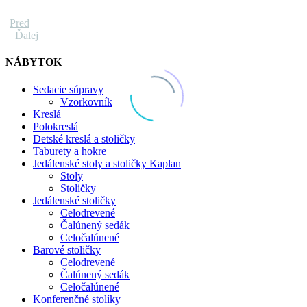
Pred
Ďalej
NÁBYTOK
Sedacie súpravy
Vzorkovník
Kreslá
Polokreslá
Detské kreslá a stoličky
Taburety a hokre
Jedálenské stoly a stoličky Kaplan
Stoly
Stoličky
Jedálenské stoličky
Celodrevené
Čalúnený sedák
Celočalúnené
Barové stoličky
Celodrevené
Čalúnený sedák
Celočalúnené
Konferenčné stolíky