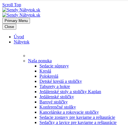
Scroll Top
Primary Menu
Close
Úvod
Nábytok
Naša ponuka
Sedacie súpravy
Kreslá
Polokreslá
Detské kreslá a stoličky
Taburety a hokre
Jedálenské stoly a stoličky Kaplan
Jedálenské stoličky
Barové stoličky
Konferenčné stolíky
Kancelárske a rokovacie stoličky
Sedacie zostavy pre kaviarne a reštaurácie
Sedačky a lavice pre kaviarne a reštaurácie