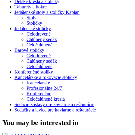
Detské kreslá a stoličky
Taburety a hokre
Jedálenské stoly a stoličky Kaplan
Stoly
Stoličky
Jedálenské stoličky
Celodrevené
Čalúnený sedák
Celočalúnené
Barové stoličky
Celodrevené
Čalúnený sedák
Celočalúnené
Konferenčné stolíky
Kancelárske a rokovacie stoličky
Kancelárske
Profesionálne 24/7
Konferenčné
Celočalúnené kreslá
Sedacie zostavy pre kaviarne a reštaurácie
Sedačky a lavice pre kaviarne a reštaurácie
You may be interested in