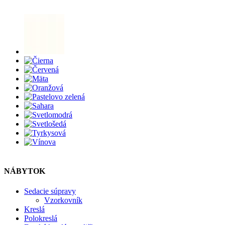
NÁBYTOK
Sedacie súpravy
Vzorkovník
Kreslá
Polokreslá