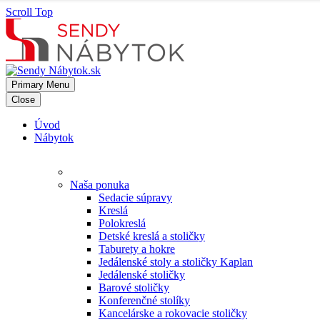
Scroll Top
Primary Menu
Close
Úvod
Nábytok
Naša ponuka
Sedacie súpravy
Kreslá
Polokreslá
Detské kreslá a stoličky
Taburety a hokre
Jedálenské stoly a stoličky Kaplan
Jedálenské stoličky
Barové stoličky
Konferenčné stolíky
Kancelárske a rokovacie stoličky