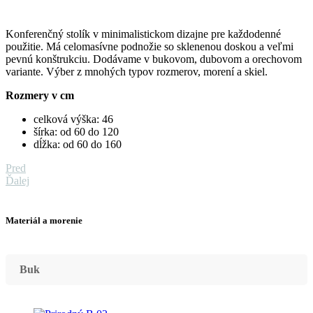
Konferenčný stolík v minimalistickom dizajne pre každodenné
použitie. Má celomasívne podnožie so sklenenou doskou a veľmi
pevnú konštrukciu. Dodávame v bukovom, dubovom a orechovom
variante. Výber z mnohých typov rozmerov, morení a skiel.
Rozmery v cm
celková výška: 46
šírka: od 60 do 120
dĺžka: od 60 do 160
Pred
Ďalej
Materiál a morenie
Buk