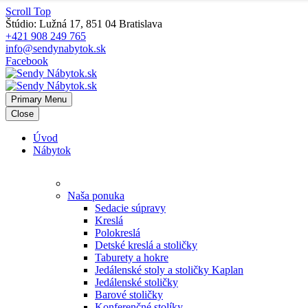
Scroll Top
Štúdio: Lužná 17, 851 04 Bratislava
+421 908 249 765
info@sendynabytok.sk
Facebook
Primary Menu
Close
Úvod
Nábytok
Naša ponuka
Sedacie súpravy
Kreslá
Polokreslá
Detské kreslá a stoličky
Taburety a hokre
Jedálenské stoly a stoličky Kaplan
Jedálenské stoličky
Barové stoličky
Konferenčné stolíky