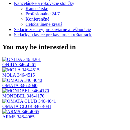
Kancelárske a rokovacie stoličky
Kancelárske
Profesionálne 24/7
Konferenčné
Celočalúnené kreslá
Sedacie zostavy pre kaviarne a reštaurácie
Sedačky a lavice pre kaviarne a reštaurácie
You may be interested in
ONIDA 346-4261
MOLA 346-4515
OMATA 346-4040
MONDBEL 346-4170
OMATA CLUB 346-4041
ARMS 346-4065