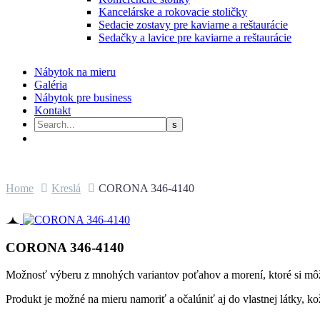
Kancelárske a rokovacie stoličky
Sedacie zostavy pre kaviarne a reštaurácie
Sedačky a lavice pre kaviarne a reštaurácie
Nábytok na mieru
Galéria
Nábytok pre business
Kontakt
Home
Kreslá
CORONA 346-4140
CORONA 346-4140
Možnosť výberu z mnohých variantov poťahov a morení, ktoré si môže
Produkt je možné na mieru namoriť a očalúniť aj do vlastnej látky, k