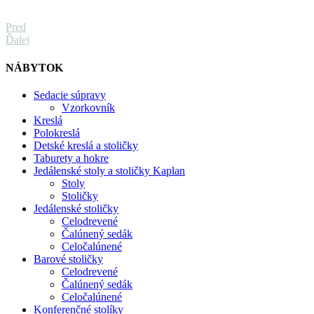
Pred
Ďalej
NÁBYTOK
Sedacie súpravy
Vzorkovník
Kreslá
Polokreslá
Detské kreslá a stoličky
Taburety a hokre
Jedálenské stoly a stoličky Kaplan
Stoly
Stoličky
Jedálenské stoličky
Celodrevené
Čalúnený sedák
Celočalúnené
Barové stoličky
Celodrevené
Čalúnený sedák
Celočalúnené
Konferenčné stolíky